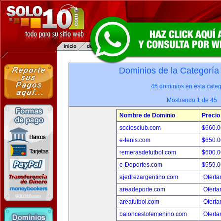
Dominios de la Categoría
45 dominios en esta categ
Mostrando 1 de 45
Nombre de Dominio
Precio
sociosclub.com
$660.
e-tenis.com
$650.
remerasdefutbol.com
$600.
e-Deportes.com
$559.
ajedrezargentino.com
Oferta
areadeporte.com
Oferta
areafutbol.com
Oferta
baloncestofemenino.com
Oferta