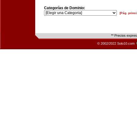
Categorías de Dominio:
[Pág. princi
** Precios expre
© 2002/2022 Solo10.com