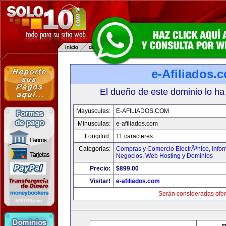
e-Afiliados.
El dueño de este dominio lo ha
Mayusculas:
E-AFILIADOS.COM
Minusculas:
e-afiliados.com
Longitud:
11 caracteres
Categorias:
Compras y Comercio ElectrÃ³nico
,
Info
Negocios
,
Web Hosting y Dominios
Precio:
$899.00
Visitar!
e-afiliados.com
Serán consideradas ofer