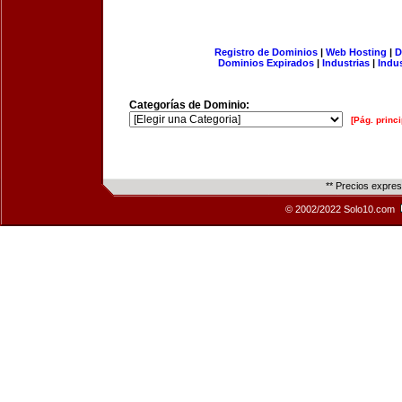
Registro de Dominios
|
Web Hosting
|
D
Dominios Expirados
|
Industrias
|
Indu
Categorías de Dominio:
[Pág. princi
** Precios expre
© 2002/2022 Solo10.com