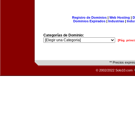
Registro de Dominios
|
Web Hosting
|
D
Dominios Expirados
|
Industrias
|
Indu
Categorías de Dominio:
[Pág. princi
** Precios expre
© 2002/2022 Solo10.com