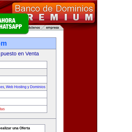
om
 puesto en Venta
les
,
Web Hosting y Dominios
tas
ealizar una Oferta