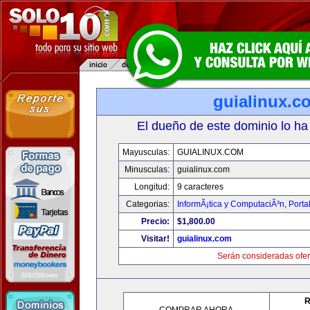
guialinux.c
El dueño de este dominio lo ha
Mayusculas:
GUIALINUX.COM
Minusculas:
guialinux.com
Longitud:
9 caracteres
Categorias:
InformÃ¡tica y ComputaciÃ³n
,
Porta
Precio:
$1,800.00
Visitar!
guialinux.com
Serán consideradas ofer
R