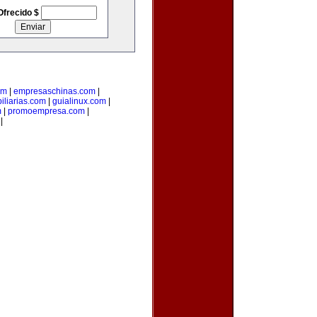
Ofrecido $
om
|
empresaschinas.com
|
iliarias.com
|
guialinux.com
|
m
|
promoempresa.com
|
|