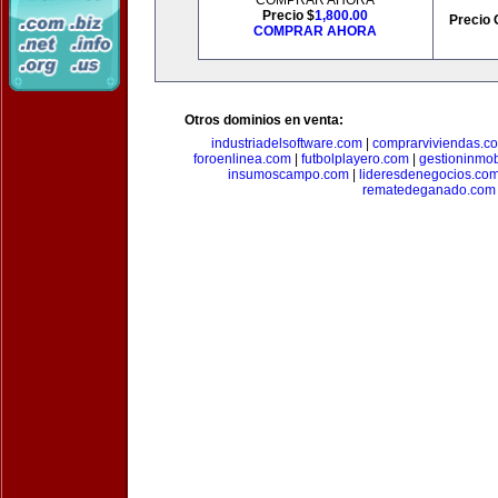
COMPRAR AHORA
Precio $
1,800.00
Precio 
COMPRAR AHORA
Otros dominios en venta:
industriadelsoftware.com
|
comprarviviendas.c
foroenlinea.com
|
futbolplayero.com
|
gestioninmob
insumoscampo.com
|
lideresdenegocios.co
rematedeganado.com