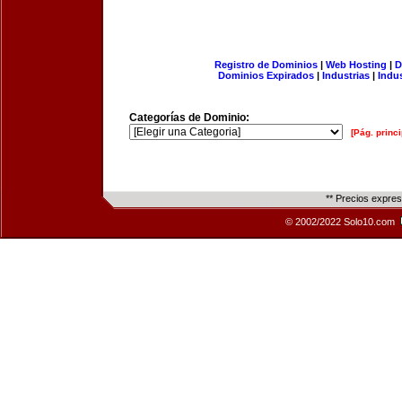
Registro de Dominios
|
Web Hosting
|
D
Dominios Expirados
|
Industrias
|
Indu
Categorías de Dominio:
[Pág. princi
** Precios expre
© 2002/2022 Solo10.com