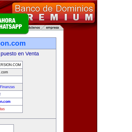
ion.com
 puesto en Venta
ERSION.COM
n.com
 Finanzas
!
on.com
tas