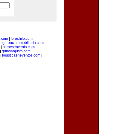
l.com
|
forochile.com
|
|
gerenciainmobiliaria.com
|
|
bienesenventa.com
|
|
guiasanjusto.com
|
|
logisticaeneventos.com
|