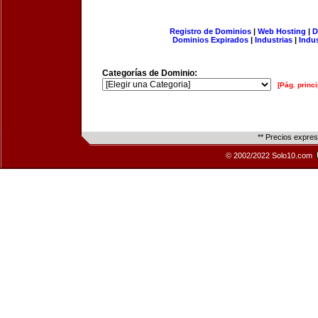
Registro de Dominios
|
Web Hosting
|
D
Dominios Expirados
|
Industrias
|
Indu
Categorías de Dominio:
[Pág. princi
** Precios expre
© 2002/2022 Solo10.com