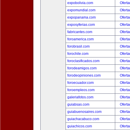
expobolivia.com
Oferta
expomundial.com
Oferta
expopanama.com
Oferta
exposyferias.com
Oferta
fabricantes.com
Oferta
foroamerica.com
Oferta
forobrasil.com
Oferta
forochile.com
Oferta
foroclasificados.com
Oferta
forodeamigos.com
Oferta
forodeopiniones.com
Oferta
foroecuador.com
Oferta
foroempleos.com
Oferta
galeriafotos.com
Oferta
guiabsas.com
Oferta
guiabuenosaires.com
Oferta
guiachacabuco.com
Oferta
guiachicos.com
Oferta