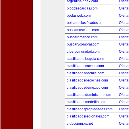
argentinaindex.com
Oferta
blogdescargas.com
Oferta
bodasweb.com
Oferta
bolsadeclasificados.com
Oferta
buscamascotas.com
Oferta
buscaromance.com
Oferta
buscarycomprar.com
Oferta
cibercomunidad.com
Oferta
clasificadosbogota.com
Oferta
clasificadoscoches.com
Oferta
clasificadosdechile.com
Oferta
clasificadosdecoches.com
Oferta
clasificadosdemexico.com
Oferta
clasificadosdominicana.com
Oferta
clasificadosmedellin.com
Oferta
clasificadospropiedades.com
Oferta
clasificadosregionales.com
Oferta
clubcompras.net
Oferta