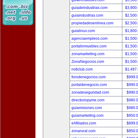
guiainmuebles.com
$5,500
guiadeindustrias.com
$3,900
guiaindustrias.com
$2,500
propiedadesenlinea.com
$2,500
guialinux.com
$1,800
agenciaempleos.com
$1,500
portalinmuebles.com
$1,500
zonamarketing.com
$1,500
ZonaNegocios.com
$1,500
noticlub.com
$1,497
forodenegocios.com
$999.
portaldenegocio.com
$990.
zonadeseguridad.com
$990.
directoriopyme.com
$980.
guiamisiones.com
$980.
guiamarketing.com
$950.
eAfiliados.com
$899.
zonarural.com
$850.