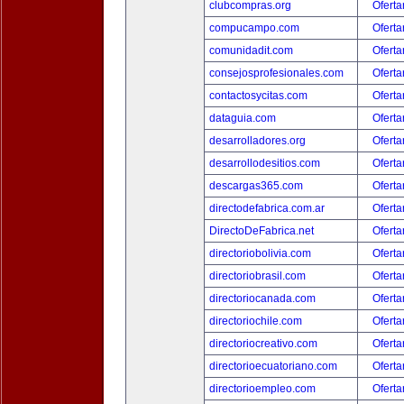
clubcompras.org
Oferta
compucampo.com
Oferta
comunidadit.com
Oferta
consejosprofesionales.com
Oferta
contactosycitas.com
Oferta
dataguia.com
Oferta
desarrolladores.org
Oferta
desarrollodesitios.com
Oferta
descargas365.com
Oferta
directodefabrica.com.ar
Oferta
DirectoDeFabrica.net
Oferta
directoriobolivia.com
Oferta
directoriobrasil.com
Oferta
directoriocanada.com
Oferta
directoriochile.com
Oferta
directoriocreativo.com
Oferta
directorioecuatoriano.com
Oferta
directorioempleo.com
Oferta