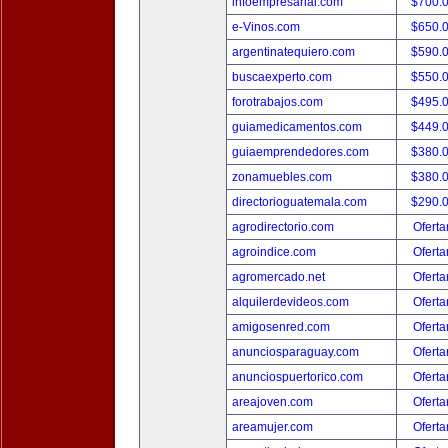
infoempresarial.com
$700.
e-Vinos.com
$650.
argentinatequiero.com
$590.
buscaexperto.com
$550.
forotrabajos.com
$495.
guiamedicamentos.com
$449.
guiaemprendedores.com
$380.
zonamuebles.com
$380.
directorioguatemala.com
$290.
agrodirectorio.com
Oferta
agroindice.com
Oferta
agromercado.net
Oferta
alquilerdevideos.com
Oferta
amigosenred.com
Oferta
anunciosparaguay.com
Oferta
anunciospuertorico.com
Oferta
areajoven.com
Oferta
areamujer.com
Oferta