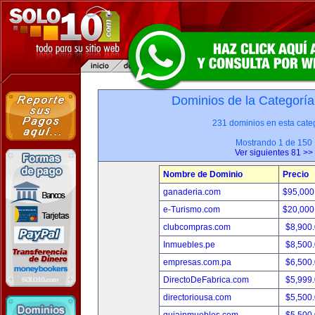
Dominios de la Categoría
231 dominios en esta categ
Mostrando 1 de 150
Ver siguientes 81 >>
Nombre de Dominio
Precio
ganaderia.com
$95,000
e-Turismo.com
$20,000
clubcompras.com
$8,900
Inmuebles.pe
$8,500
empresas.com.pa
$6,500
DirectoDeFabrica.com
$5,999
directoriousa.com
$5,500